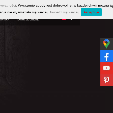
rywatności
. Wyrażenie zgody jest dobrowolne, w każdej chwili można ją
cja nie wyświetlała się więcej.
Dowiedz się więcej
Akceptuję
PL
KONTAKT
DOTACJE UNIJNE