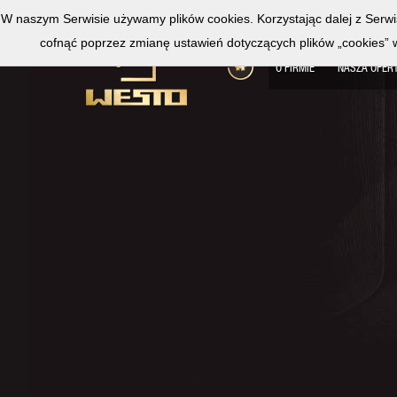
W naszym Serwisie używamy plików cookies. Korzystając dalej z Serw
cofnąć poprzez zmianę ustawień dotyczących plików „cookies” w u
O FIRMIE
NASZA OFER