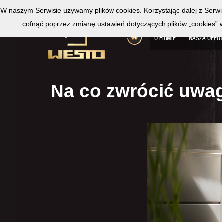
W naszym Serwisie używamy plików cookies. Korzystając dalej z Serw
cofnąć poprzez zmianę ustawień dotyczących plików „cookies” w u
O FIRMIE
NASZA OFER
Na co zwrócić uwa