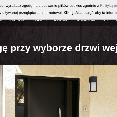
isu, wyrażasz zgodę na stosowanie plików cookies zgodnie z
Polityką p
żywanej przeglądarce internetowej. Kliknij „Akceptuję”, aby ta informa
TA
REALIZACJE
ARCHITEKCI
GDZIE KUPIĆ
AKTUALNOŚCI
BLOG
gę przy wyborze drzwi w