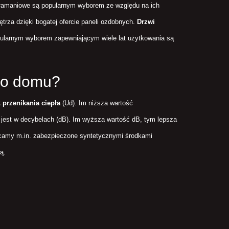
ywłamaniowe są popularnym wyborem ze względu na ich
rza dzięki bogatej ofercie paneli ozdobnych.
Drzwi
ularnym wyborem zapewniającym wiele lat użytkowania są
do domu?
 przenikania ciepła
(Ud). Im niższa wartość
y jest w decybelach (dB). Im wyższa wartość dB, tym lepsza
camy m.in. zabezpieczone syntetycznymi środkami
ą.