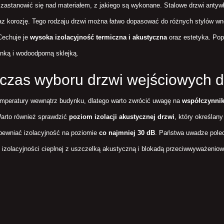
o zastanowić się nad materiałem, z jakiego są wykonane. Stalowe drzwi ant
 korozję. Tego rodzaju drzwi można łatwo dopasować do różnych stylów wnęt
Cechuje je
wysoka izolacyjność termiczna i akustyczna
oraz estetyka. Pop
onką i wodoodporną sklejką.
czas wyboru drzwi wejściowych 
emperatury wewnątrz budynku, dlatego warto zwrócić uwagę na
współczynnik
Warto również sprawdzić
poziom izolacji akustycznej drzwi
, który określan
pewniać izolacyjność na poziomie
co najmniej 30 dB
. Państwa uwadze pole
izolacyjności cieplnej z uszczelką akustyczną i blokadą przeciwwyważeniow