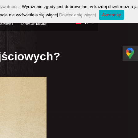
rywatności
. Wyrażenie zgody jest dobrowolne, w każdej chwili można ją
cja nie wyświetlała się więcej.
Dowiedz się więcej
Akceptuję
PL
KONTAKT
DOTACJE UNIJNE
ejściowych?